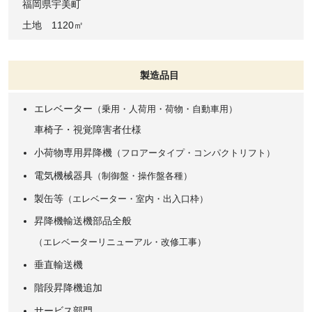
福岡県宇美町
土地 1120㎡
製造品目
エレベーター
（乗用・人荷用・荷物・自動車用）
車椅子・視覚障害者仕様
小荷物専用昇降機
（フロアータイプ・コンパクトリフト）
電気機械器具
（制御盤・操作盤各種）
製缶等
（エレベーター・室内・出入口枠）
昇降機輸送機部品全般
（エレベーターリニューアル・改修工事）
垂直輸送機
階段昇降機追加
サービス部門