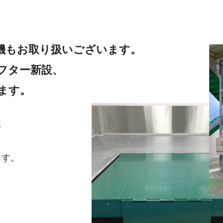
機もお取り扱いございます。
フター新設、
ます。
に
ます。